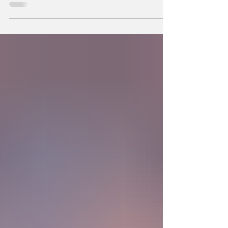
podemos también crear la primera unidad de
la existencia?... “SpudCell”, una célula
sintética desarrollada en laboratorio abre una
nueva era científica que desafía nuestras
ideas sobre la creación... ¿Podemos crear vida
biológica? Durante siglos creímos que la
mayor aspiración de la inteligencia humana
consistía en comprender la vida. Hoy
comienza a aparecer una posibilidad todavía
más desconcer