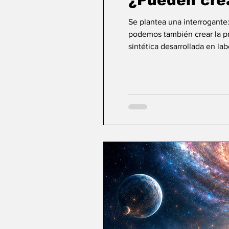
¿Pueden cre
Se plantea una interrogante
podemos también crear la pri
sintética desarrollada en la
ideas sobre la creación... ¿Podemos crear v
mayor aspiración de la inte
comienza a aparecer una po