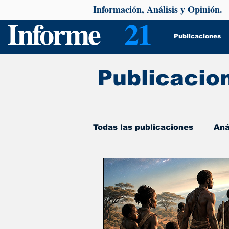
Información, Análisis y Opinión.
Informe
21
Publicaciones
Publicacio
Todas las publicaciones
Aná
De interés
Psicología y