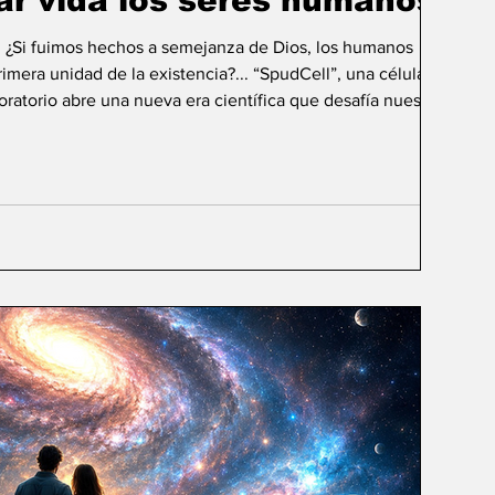
ar vida los seres humanos?
: ¿Si fuimos hechos a semejanza de Dios, los humanos
mera unidad de la existencia?... “SpudCell”, una célula
boratorio abre una nueva era científica que desafía nuestras
ida biológica? Durante siglos creímos que la
ligencia humana consistía en comprender la vida. Hoy
sibilidad todavía más desconcer