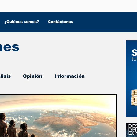
¿Quiénes somos?
Contáctanos
nes
lisis
Opinión
Información
 Salud