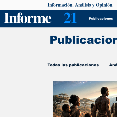
Información, Análisis y Opinión.
Informe
21
Publicaciones
Publicacio
Todas las publicaciones
Aná
De interés
Psicología y