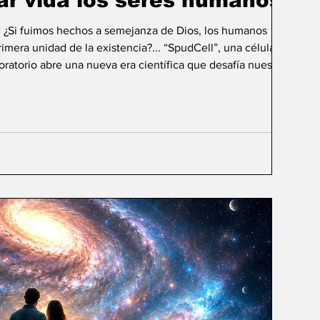
ar vida los seres humanos?
: ¿Si fuimos hechos a semejanza de Dios, los humanos
mera unidad de la existencia?... “SpudCell”, una célula
boratorio abre una nueva era científica que desafía nuestras
ida biológica? Durante siglos creímos que la
ligencia humana consistía en comprender la vida. Hoy
sibilidad todavía más desconcer