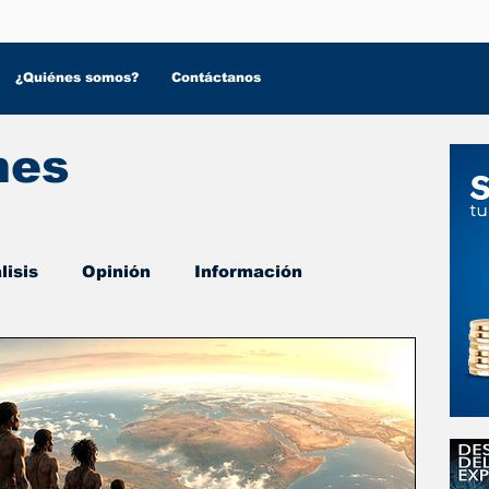
¿Quiénes somos?
Contáctanos
nes
lisis
Opinión
Información
 Salud