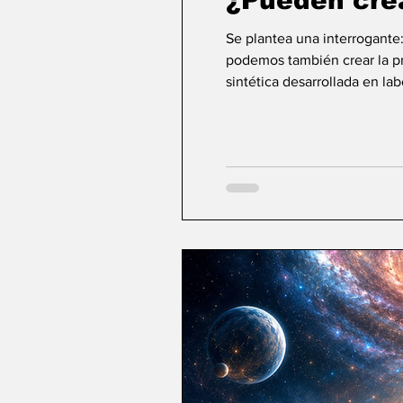
¿Pueden cre
Se plantea una interrogante
podemos también crear la pri
sintética desarrollada en la
ideas sobre la creación... ¿Podemos crear v
mayor aspiración de la inte
comienza a aparecer una po