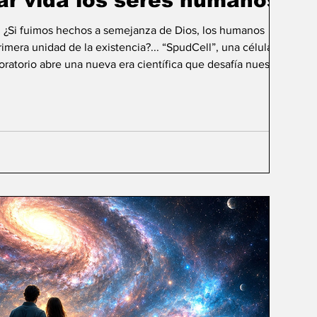
ar vida los seres humanos?
: ¿Si fuimos hechos a semejanza de Dios, los humanos
mera unidad de la existencia?... “SpudCell”, una célula
boratorio abre una nueva era científica que desafía nuestras
ida biológica? Durante siglos creímos que la
ligencia humana consistía en comprender la vida. Hoy
sibilidad todavía más desconcer