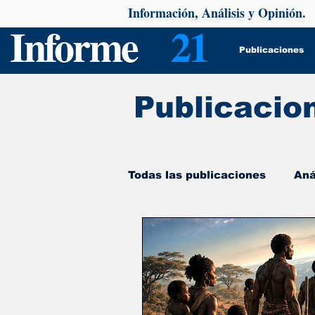
Información, Análisis y Opinión.
Informe
21
Publicaciones
Publicacio
Todas las publicaciones
Aná
De interés
Psicología y