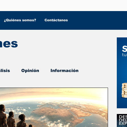
¿Quiénes somos?
Contáctanos
nes
lisis
Opinión
Información
 Salud