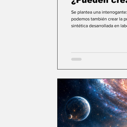
¿Pueden cre
Se plantea una interrogante
podemos también crear la pri
sintética desarrollada en la
ideas sobre la creación... ¿Podemos crear v
mayor aspiración de la inte
comienza a aparecer una po