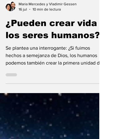
Maria Mercedes y Vladimir Gessen
16 jul
10 min de lectura
¿Pueden crear vida
los seres humanos?
Se plantea una interrogante: ¿Si fuimos
hechos a semejanza de Dios, los humanos
podemos también crear la primera unidad de
la existencia?... “SpudCell”, una célula
sintética desarrollada en laboratorio abre una
nueva era científica que desafía nuestras
ideas sobre la creación... ¿Podemos crear vida
biológica? Durante siglos creímos que la
mayor aspiración de la inteligencia humana
consistía en comprender la vida. Hoy