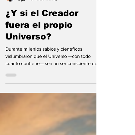
María Mercedes y Vladimir Gessen
9 jul
9 min de lectura
¿Y si el Creador
fuera el propio
Universo?
Durante milenios sabios y científicos
vislumbraron que el Universo —con todo
cuanto contiene— sea un ser consciente que
se creó a sí mismo