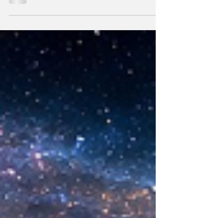
hechos a semejanza de Dios, los humanos
podemos también crear la primera unidad de
la existencia?... “SpudCell”, una célula
sintética desarrollada en laboratorio abre una
nueva era científica que desafía nuestras
ideas sobre la creación... ¿Podemos crear vida
biológica? Durante siglos creímos que la
mayor aspiración de la inteligencia humana
consistía en comprender la vida. Hoy
comienza a aparecer una posibilidad todavía
más desconcer