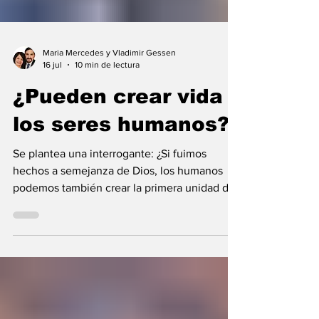
Maria Mercedes y Vladimir Gessen
16 jul
10 min de lectura
¿Pueden crear vida
los seres humanos?
Se plantea una interrogante: ¿Si fuimos
hechos a semejanza de Dios, los humanos
podemos también crear la primera unidad de
la existencia?... “SpudCell”, una célula
sintética desarrollada en laboratorio abre una
nueva era científica que desafía nuestras
ideas sobre la creación... ¿Podemos crear vida