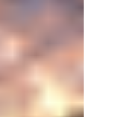
biológica? Durante siglos creímos que la
mayor aspiración de la inteligencia humana
consistía en comprender la vida. Hoy
comienza a aparecer una posibilidad todavía
más desconcer