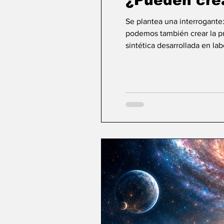
¿Pueden cre
Se plantea una interrogante
podemos también crear la pri
sintética desarrollada en la
ideas sobre la creación... ¿Podemos crear v
mayor aspiración de la inte
comienza a aparecer una po