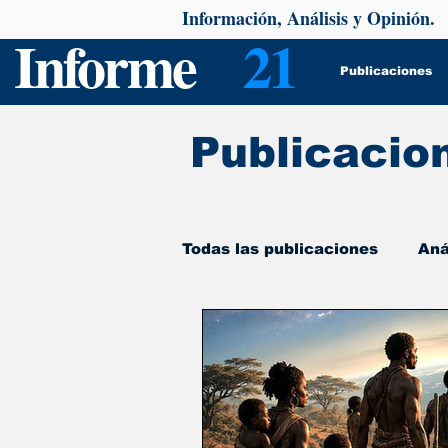
Información, Análisis y Opinión.
Informe
21
Publicaciones
Publicacio
Todas las publicaciones
Aná
De interés
Psicología y