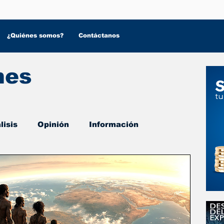
¿Quiénes somos?
Contáctanos
nes
lisis
Opinión
Información
 Salud