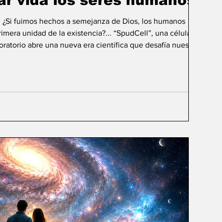
ar vida los seres humanos?
: ¿Si fuimos hechos a semejanza de Dios, los humanos
mera unidad de la existencia?... “SpudCell”, una célula
boratorio abre una nueva era científica que desafía nuestras
ida biológica? Durante siglos creímos que la
ligencia humana consistía en comprender la vida. Hoy
sibilidad todavía más desconcer