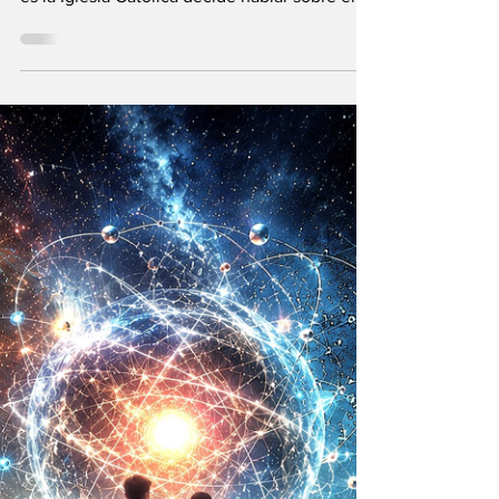
Inteligencia
Artificial y el
Universo infinito
¿Qué acontece cuando una de las
instituciones religiosas más antiguas como lo
es la Iglesia Católica decide hablar sobre el
futuro?