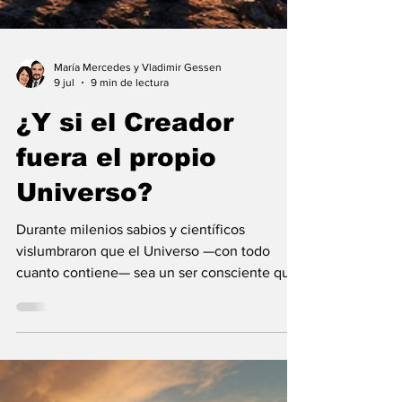
María Mercedes y Vladimir Gessen
9 jul
9 min de lectura
¿Y si el Creador
fuera el propio
Universo?
Durante milenios sabios y científicos
vislumbraron que el Universo —con todo
cuanto contiene— sea un ser consciente que
se creó a sí mismo