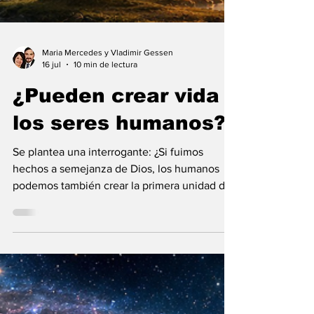
Maria Mercedes y Vladimir Gessen
16 jul
10 min de lectura
¿Pueden crear vida
los seres humanos?
Se plantea una interrogante: ¿Si fuimos
hechos a semejanza de Dios, los humanos
podemos también crear la primera unidad de
la existencia?... “SpudCell”, una célula
sintética desarrollada en laboratorio abre una
nueva era científica que desafía nuestras
ideas sobre la creación... ¿Podemos crear vida