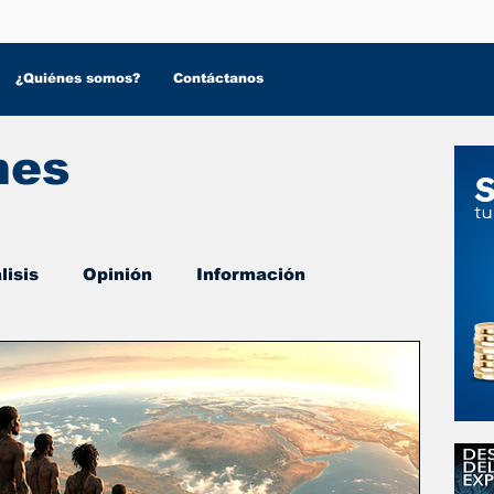
¿Quiénes somos?
Contáctanos
nes
lisis
Opinión
Información
 Salud