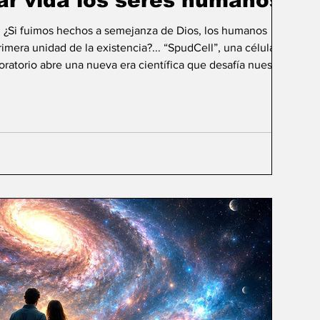
ar vida los seres humanos?
: ¿Si fuimos hechos a semejanza de Dios, los humanos
mera unidad de la existencia?... “SpudCell”, una célula
boratorio abre una nueva era científica que desafía nuestras
ida biológica? Durante siglos creímos que la
ligencia humana consistía en comprender la vida. Hoy
sibilidad todavía más desconcer