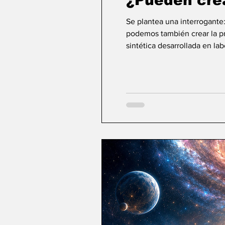
¿Pueden cre
Se plantea una interrogante
podemos también crear la pri
sintética desarrollada en la
ideas sobre la creación... ¿Podemos crear v
mayor aspiración de la inte
comienza a aparecer una po