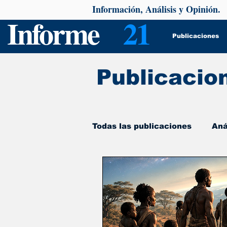
Información, Análisis y Opinión.
Informe
21
Publicaciones
Publicacio
Todas las publicaciones
Aná
De interés
Psicología y