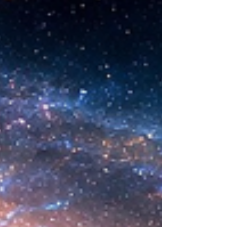
sintética desarrollada en laboratorio abre una
nueva era científica que desafía nuestras
ideas sobre la creación... ¿Podemos crear vida
biológica? Durante siglos creímos que la
mayor aspiración de la inteligencia humana
consistía en comprender la vida. Hoy
comienza a aparecer una posibilidad todavía
más desconcer