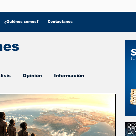
¿Quiénes somos?
Contáctanos
nes
lisis
Opinión
Información
 Salud