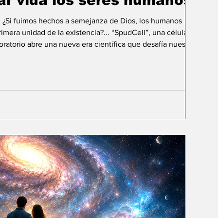
ar vida los seres humanos?
: ¿Si fuimos hechos a semejanza de Dios, los humanos
mera unidad de la existencia?... “SpudCell”, una célula
boratorio abre una nueva era científica que desafía nuestras
ida biológica? Durante siglos creímos que la
ligencia humana consistía en comprender la vida. Hoy
sibilidad todavía más desconcer