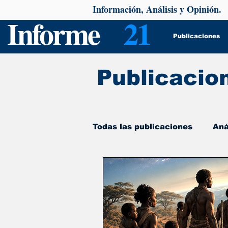
Información, Análisis y Opinión.
Informe
21
Publicaciones
Publicacio
Todas las publicaciones
Aná
De interés
Psicología y