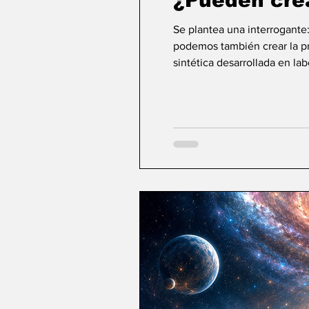
¿Pueden cre
Se plantea una interrogante
podemos también crear la pri
sintética desarrollada en la
ideas sobre la creación... ¿Podemos crear v
mayor aspiración de la inte
comienza a aparecer una po