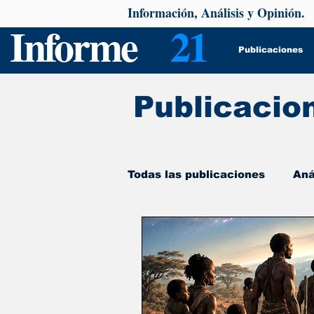
Información, Análisis y Opinión.
Informe
21
Publicaciones
Publicacio
Todas las publicaciones
Aná
De interés
Psicología y