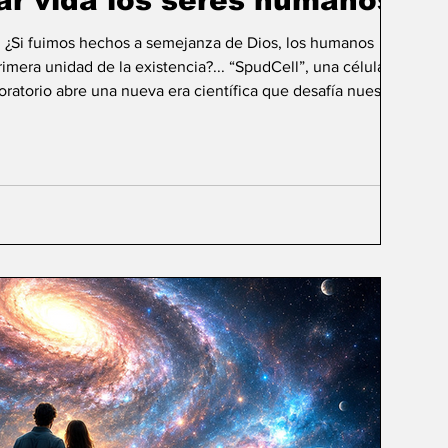
ar vida los seres humanos?
: ¿Si fuimos hechos a semejanza de Dios, los humanos
mera unidad de la existencia?... “SpudCell”, una célula
boratorio abre una nueva era científica que desafía nuestras
ida biológica? Durante siglos creímos que la
ligencia humana consistía en comprender la vida. Hoy
sibilidad todavía más desconcer