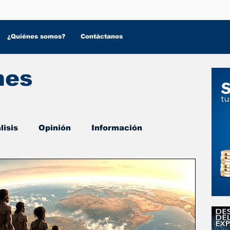
¿Quiénes somos?
Contáctanos
nes
lisis
Opinión
Información
 Salud