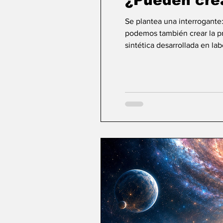
¿Pueden cre
Se plantea una interrogante
podemos también crear la pri
sintética desarrollada en la
ideas sobre la creación... ¿Podemos crear v
mayor aspiración de la inte
comienza a aparecer una po