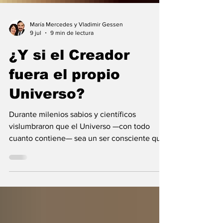
María Mercedes y Vladimir Gessen
9 jul
9 min de lectura
¿Y si el Creador
fuera el propio
Universo?
Durante milenios sabios y científicos
vislumbraron que el Universo —con todo
cuanto contiene— sea un ser consciente que
se creó a sí mismo