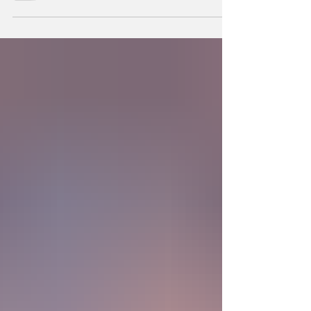
podemos también crear la primera unidad de
la existencia?... “SpudCell”, una célula
sintética desarrollada en laboratorio abre una
nueva era científica que desafía nuestras
ideas sobre la creación... ¿Podemos crear vida
biológica? Durante siglos creímos que la
mayor aspiración de la inteligencia humana
consistía en comprender la vida. Hoy
comienza a aparecer una posibilidad todavía
más desconcer