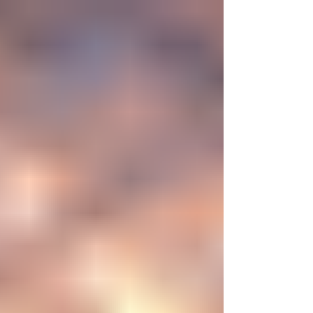
nueva era científica que desafía nuestras
ideas sobre la creación... ¿Podemos crear vida
biológica? Durante siglos creímos que la
mayor aspiración de la inteligencia humana
consistía en comprender la vida. Hoy
comienza a aparecer una posibilidad todavía
más desconcer