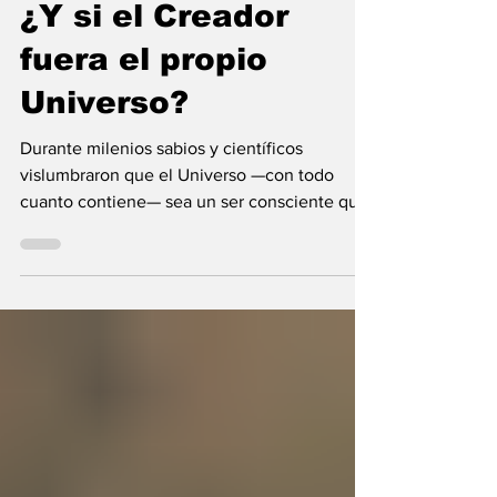
María Mercedes y Vladimir Gessen
9 jul
9 min de lectura
¿Y si el Creador
fuera el propio
Universo?
Durante milenios sabios y científicos
vislumbraron que el Universo —con todo
cuanto contiene— sea un ser consciente que
se creó a sí mismo