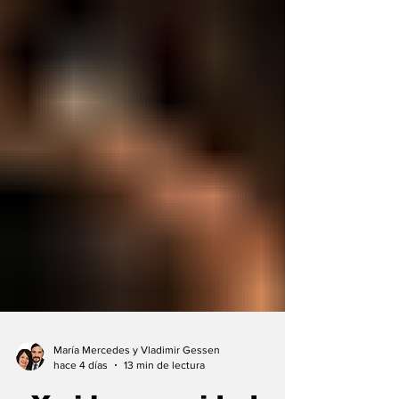
María Mercedes y Vladimir Gessen
hace 4 días
13 min de lectura