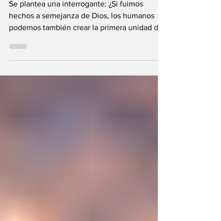
los seres humanos?
Se plantea una interrogante: ¿Si fuimos
hechos a semejanza de Dios, los humanos
podemos también crear la primera unidad de
la existencia?... “SpudCell”, una célula
sintética desarrollada en laboratorio abre una
nueva era científica que desafía nuestras
ideas sobre la creación... ¿Podemos crear vida
biológica? Durante siglos creímos que la
mayor aspiración de la inteligencia humana
consistía en comprender la vida. Hoy
comienza a aparecer una posibilidad todavía
más desconcer