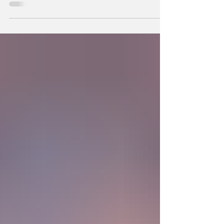
hechos a semejanza de Dios, los humanos
podemos también crear la primera unidad de
la existencia?... “SpudCell”, una célula
sintética desarrollada en laboratorio abre una
nueva era científica que desafía nuestras
ideas sobre la creación... ¿Podemos crear vida
biológica? Durante siglos creímos que la
mayor aspiración de la inteligencia humana
consistía en comprender la vida. Hoy
comienza a aparecer una posibilidad todavía
más desconcer