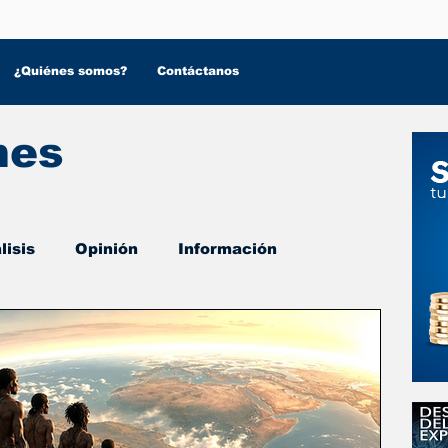
¿Quiénes somos?
Contáctanos
nes
lisis
Opinión
Información
 Salud