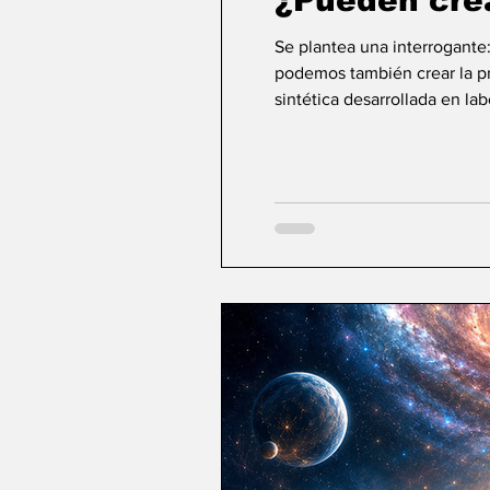
¿Pueden cre
Se plantea una interrogante
podemos también crear la pri
sintética desarrollada en la
ideas sobre la creación... ¿Podemos crear v
mayor aspiración de la inte
comienza a aparecer una po