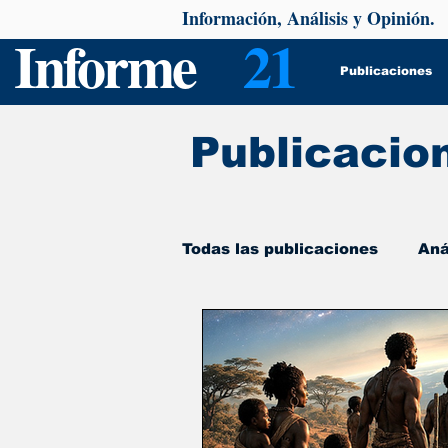
Información, Análisis y Opinión.
Informe
21
Publicaciones
Publicacio
Todas las publicaciones
Aná
De interés
Psicología y