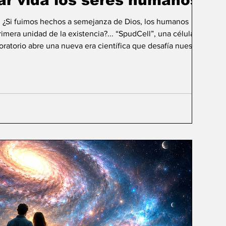
ar vida los seres humanos?
: ¿Si fuimos hechos a semejanza de Dios, los humanos
mera unidad de la existencia?... “SpudCell”, una célula
boratorio abre una nueva era científica que desafía nuestras
ida biológica? Durante siglos creímos que la
ligencia humana consistía en comprender la vida. Hoy
sibilidad todavía más desconcer