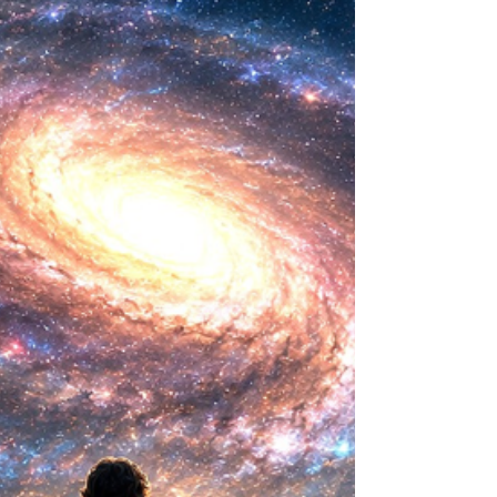
ideas sobre la creación... ¿Podemos crear vida
biológica? Durante siglos creímos que la
mayor aspiración de la inteligencia humana
consistía en comprender la vida. Hoy
comienza a aparecer una posibilidad todavía
más desconcer