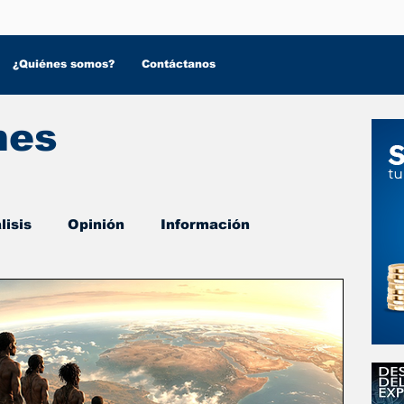
¿Quiénes somos?
Contáctanos
nes
lisis
Opinión
Información
 Salud