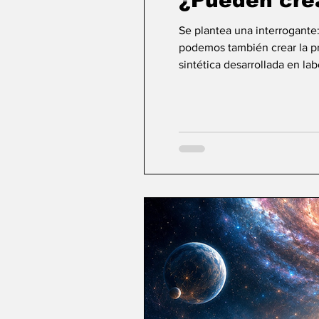
¿Pueden cre
Se plantea una interrogante
podemos también crear la pri
sintética desarrollada en la
ideas sobre la creación... ¿Podemos crear v
mayor aspiración de la inte
comienza a aparecer una po