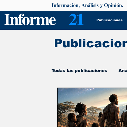
Información, Análisis y Opinión.
Informe
21
Publicaciones
Publicacio
Todas las publicaciones
Aná
De interés
Psicología y