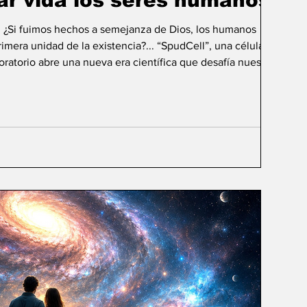
ar vida los seres humanos?
: ¿Si fuimos hechos a semejanza de Dios, los humanos
mera unidad de la existencia?... “SpudCell”, una célula
boratorio abre una nueva era científica que desafía nuestras
ida biológica? Durante siglos creímos que la
ligencia humana consistía en comprender la vida. Hoy
sibilidad todavía más desconcer