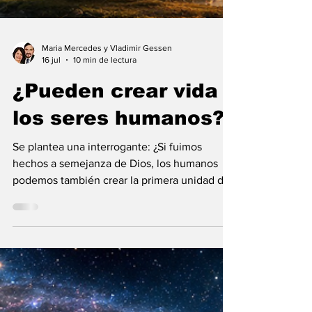
Maria Mercedes y Vladimir Gessen
16 jul
10 min de lectura
¿Pueden crear vida
los seres humanos?
Se plantea una interrogante: ¿Si fuimos
hechos a semejanza de Dios, los humanos
podemos también crear la primera unidad de
la existencia?... “SpudCell”, una célula
sintética desarrollada en laboratorio abre una
nueva era científica que desafía nuestras
ideas sobre la creación... ¿Podemos crear vida