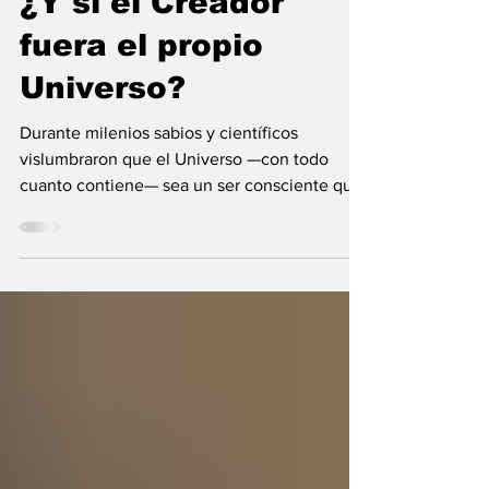
María Mercedes y Vladimir Gessen
9 jul
9 min de lectura
¿Y si el Creador
fuera el propio
Universo?
Durante milenios sabios y científicos
vislumbraron que el Universo —con todo
cuanto contiene— sea un ser consciente que
se creó a sí mismo