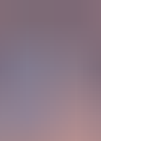
nueva era científica que desafía nuestras
ideas sobre la creación... ¿Podemos crear vida
biológica? Durante siglos creímos que la
mayor aspiración de la inteligencia humana
consistía en comprender la vida. Hoy
comienza a aparecer una posibilidad todavía
más desconcer