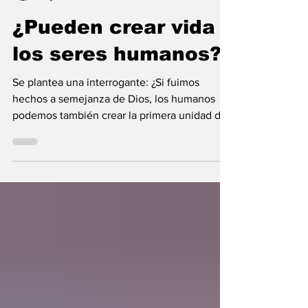
Maria Mercedes y Vladimir Gessen
16 jul
10 min de lectura
¿Pueden crear vida
los seres humanos?
Se plantea una interrogante: ¿Si fuimos
hechos a semejanza de Dios, los humanos
podemos también crear la primera unidad de
la existencia?... “SpudCell”, una célula
sintética desarrollada en laboratorio abre una
nueva era científica que desafía nuestras
ideas sobre la creación... ¿Podemos crear vida
biológica? Durante siglos creímos que la
mayor aspiración de la inteligencia humana
consistía en comprender la vida. Hoy
comienza a aparecer una posibilidad todavía
más desconcer