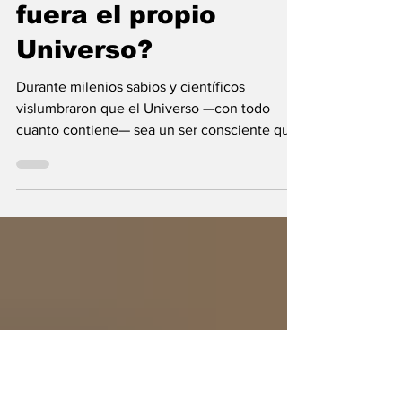
María Mercedes y Vladimir Gessen
9 jul
9 min de lectura
¿Y si el Creador
fuera el propio
Universo?
Durante milenios sabios y científicos
vislumbraron que el Universo —con todo
cuanto contiene— sea un ser consciente que
se creó a sí mismo