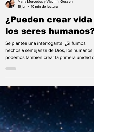
Maria Mercedes y Vladimir Gessen
16 jul
10 min de lectura
¿Pueden crear vida
los seres humanos?
Se plantea una interrogante: ¿Si fuimos
hechos a semejanza de Dios, los humanos
podemos también crear la primera unidad de
la existencia?... “SpudCell”, una célula
sintética desarrollada en laboratorio abre una
nueva era científica que desafía nuestras
ideas sobre la creación... ¿Podemos crear vida
biológica? Durante siglos creímos que la
mayor aspiración de la inteligencia humana
consistía en comprender la vida. Hoy