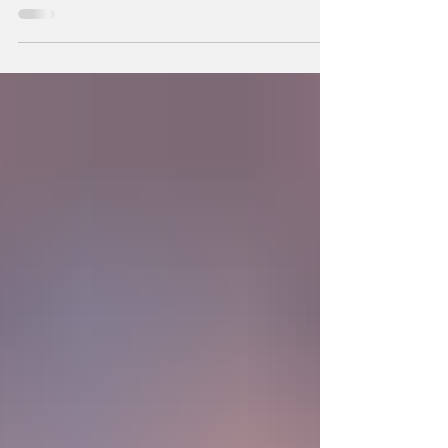
hechos a semejanza de Dios, los humanos
podemos también crear la primera unidad de
la existencia?... “SpudCell”, una célula
sintética desarrollada en laboratorio abre una
nueva era científica que desafía nuestras
ideas sobre la creación... ¿Podemos crear vida
biológica? Durante siglos creímos que la
mayor aspiración de la inteligencia humana
consistía en comprender la vida. Hoy
comienza a aparecer una posibilidad todavía
más desconcer