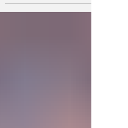
la existencia?... “SpudCell”, una célula
sintética desarrollada en laboratorio abre una
nueva era científica que desafía nuestras
ideas sobre la creación... ¿Podemos crear vida
biológica? Durante siglos creímos que la
mayor aspiración de la inteligencia humana
consistía en comprender la vida. Hoy
comienza a aparecer una posibilidad todavía
más desconcer