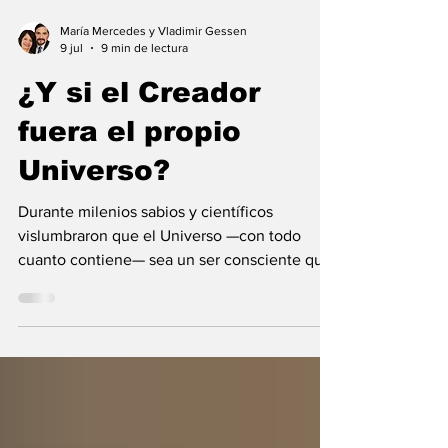
María Mercedes y Vladimir Gessen
9 jul
9 min de lectura
¿Y si el Creador
fuera el propio
Universo?
Durante milenios sabios y científicos
vislumbraron que el Universo —con todo
cuanto contiene— sea un ser consciente que
se creó a sí mismo