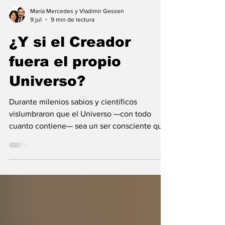
María Mercedes y Vladimir Gessen
9 jul
9 min de lectura
¿Y si el Creador
fuera el propio
Universo?
Durante milenios sabios y científicos
vislumbraron que el Universo —con todo
cuanto contiene— sea un ser consciente que
se creó a sí mismo