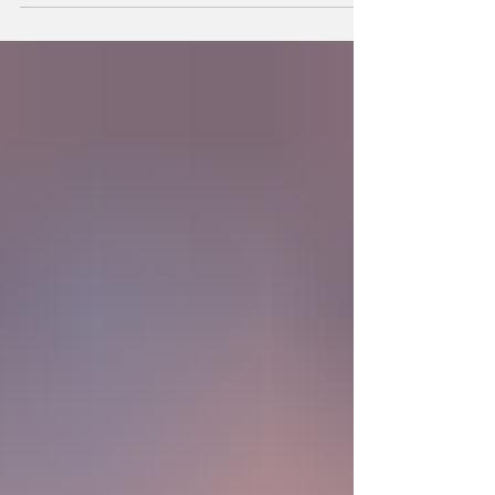
la existencia?... “SpudCell”, una célula
sintética desarrollada en laboratorio abre una
nueva era científica que desafía nuestras
ideas sobre la creación... ¿Podemos crear vida
biológica? Durante siglos creímos que la
mayor aspiración de la inteligencia humana
consistía en comprender la vida. Hoy
comienza a aparecer una posibilidad todavía
más desconcer