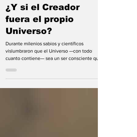
María Mercedes y Vladimir Gessen
9 jul
9 min de lectura
¿Y si el Creador
fuera el propio
Universo?
Durante milenios sabios y científicos
vislumbraron que el Universo —con todo
cuanto contiene— sea un ser consciente que
se creó a sí mismo