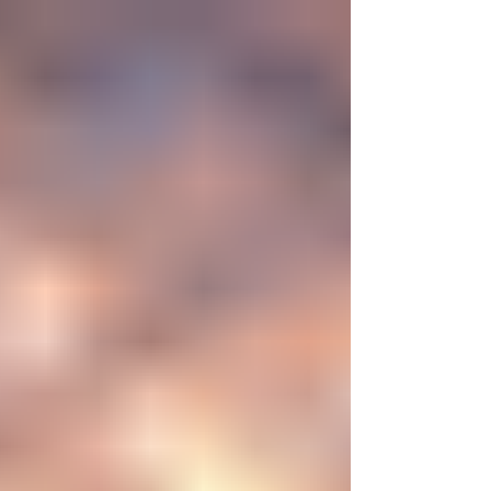
sintética desarrollada en laboratorio abre una
nueva era científica que desafía nuestras
ideas sobre la creación... ¿Podemos crear vida
biológica? Durante siglos creímos que la
mayor aspiración de la inteligencia humana
consistía en comprender la vida. Hoy
comienza a aparecer una posibilidad todavía
más desconcer