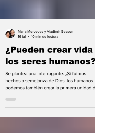
Maria Mercedes y Vladimir Gessen
16 jul
10 min de lectura
¿Pueden crear vida
los seres humanos?
Se plantea una interrogante: ¿Si fuimos
hechos a semejanza de Dios, los humanos
podemos también crear la primera unidad de
la existencia?... “SpudCell”, una célula
sintética desarrollada en laboratorio abre una
nueva era científica que desafía nuestras