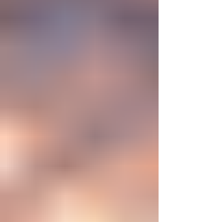
ideas sobre la creación... ¿Podemos crear vida
biológica? Durante siglos creímos que la
mayor aspiración de la inteligencia humana
consistía en comprender la vida. Hoy
comienza a aparecer una posibilidad todavía
más desconcer