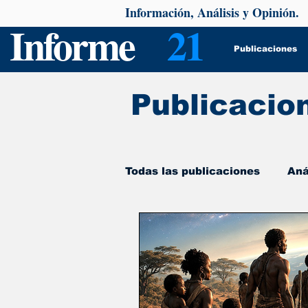
Información, Análisis y Opinión.
Informe
21
Publicaciones
Publicacio
Todas las publicaciones
Aná
De interés
Psicología y