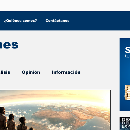
¿Quiénes somos?
Contáctanos
nes
lisis
Opinión
Información
 Salud