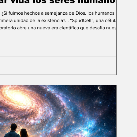
ar vida los seres humanos?
: ¿Si fuimos hechos a semejanza de Dios, los humanos
mera unidad de la existencia?... “SpudCell”, una célula
boratorio abre una nueva era científica que desafía nuestras
ida biológica? Durante siglos creímos que la
ligencia humana consistía en comprender la vida. Hoy
sibilidad todavía más desconcer