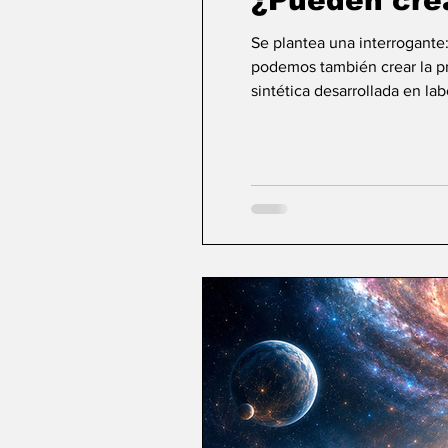
¿Pueden cre
Se plantea una interrogante
podemos también crear la pri
sintética desarrollada en la
ideas sobre la creación... ¿Podemos crear v
mayor aspiración de la inte
comienza a aparecer una po