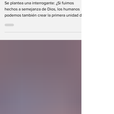
los seres humanos?
Se plantea una interrogante: ¿Si fuimos
hechos a semejanza de Dios, los humanos
podemos también crear la primera unidad de
la existencia?... “SpudCell”, una célula
sintética desarrollada en laboratorio abre una
nueva era científica que desafía nuestras
ideas sobre la creación... ¿Podemos crear vida
biológica? Durante siglos creímos que la
mayor aspiración de la inteligencia humana
consistía en comprender la vida. Hoy
comienza a aparecer una posibilidad todavía
más desconcer