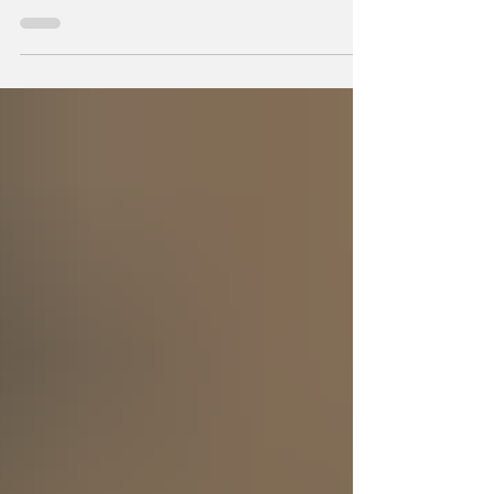
Durante milenios sabios y científicos
vislumbraron que el Universo —con todo
cuanto contiene— sea un ser consciente que
se creó a sí mismo