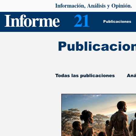
Información, Análisis y Opinión.
Informe
21
Publicaciones
Publicacio
Todas las publicaciones
Aná
De interés
Psicología y