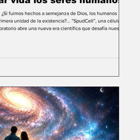
ar vida los seres humanos?
: ¿Si fuimos hechos a semejanza de Dios, los humanos
mera unidad de la existencia?... “SpudCell”, una célula
boratorio abre una nueva era científica que desafía nuestras
ida biológica? Durante siglos creímos que la
ligencia humana consistía en comprender la vida. Hoy
sibilidad todavía más desconcer