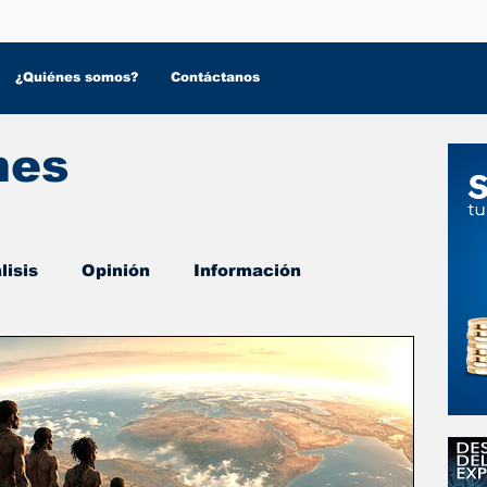
¿Quiénes somos?
Contáctanos
nes
lisis
Opinión
Información
 Salud