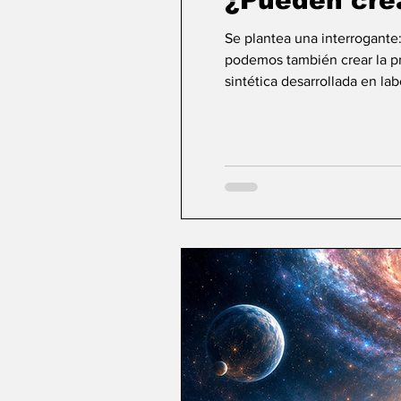
¿Pueden cre
Se plantea una interrogante
podemos también crear la pri
sintética desarrollada en la
ideas sobre la creación... ¿Podemos crear v
mayor aspiración de la inte
comienza a aparecer una po