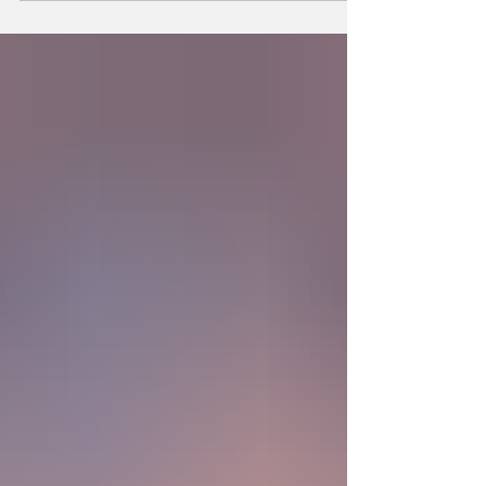
la existencia?... “SpudCell”, una célula
sintética desarrollada en laboratorio abre una
nueva era científica que desafía nuestras
ideas sobre la creación... ¿Podemos crear vida
biológica? Durante siglos creímos que la
mayor aspiración de la inteligencia humana
consistía en comprender la vida. Hoy
comienza a aparecer una posibilidad todavía
más desconcer