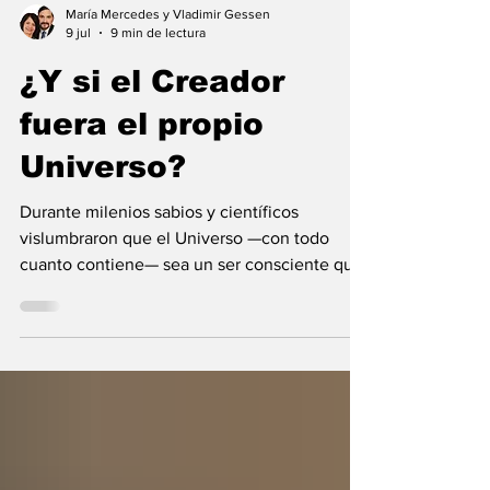
María Mercedes y Vladimir Gessen
9 jul
9 min de lectura
¿Y si el Creador
fuera el propio
Universo?
Durante milenios sabios y científicos
vislumbraron que el Universo —con todo
cuanto contiene— sea un ser consciente que
se creó a sí mismo