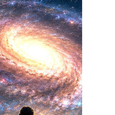
ideas sobre la creación... ¿Podemos crear vida
biológica? Durante siglos creímos que la
mayor aspiración de la inteligencia humana
consistía en comprender la vida. Hoy
comienza a aparecer una posibilidad todavía
más desconcer