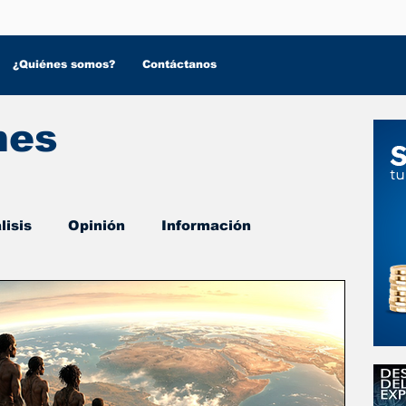
¿Quiénes somos?
Contáctanos
nes
lisis
Opinión
Información
 Salud