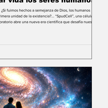
ar vida los seres humanos?
: ¿Si fuimos hechos a semejanza de Dios, los humanos
mera unidad de la existencia?... “SpudCell”, una célula
boratorio abre una nueva era científica que desafía nuestras
ida biológica? Durante siglos creímos que la
ligencia humana consistía en comprender la vida. Hoy
sibilidad todavía más desconcer