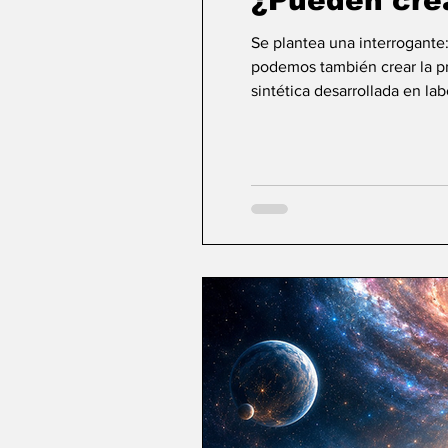
¿Pueden cre
Se plantea una interrogante
podemos también crear la pri
sintética desarrollada en la
ideas sobre la creación... ¿Podemos crear v
mayor aspiración de la inte
comienza a aparecer una po