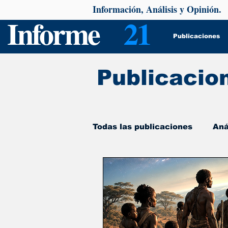
Información, Análisis y Opinión.
Informe
21
Publicaciones
Publicacio
Todas las publicaciones
Aná
De interés
Psicología y