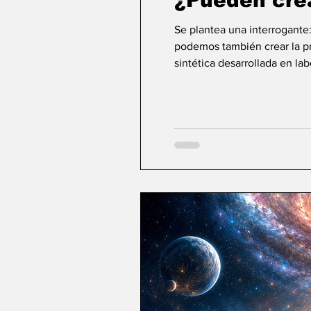
¿Pueden cre
Se plantea una interrogante
podemos también crear la pri
sintética desarrollada en la
ideas sobre la creación... ¿Podemos crear v
mayor aspiración de la inte
comienza a aparecer una po