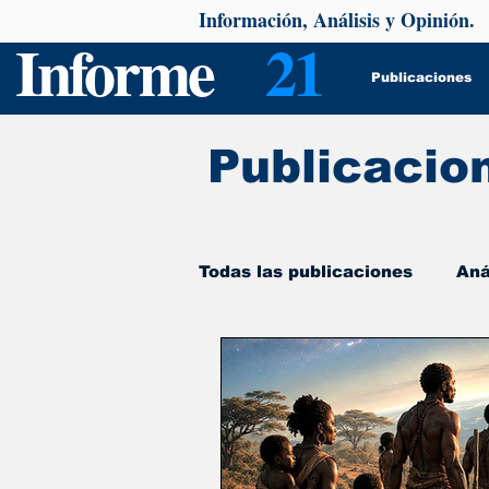
Información, Análisis y Opinión.
Informe
21
Publicaciones
Publicacio
Todas las publicaciones
Aná
De interés
Psicología y