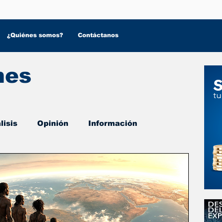
¿Quiénes somos?
Contáctanos
nes
lisis
Opinión
Información
 Salud