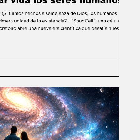
ar vida los seres humanos?
: ¿Si fuimos hechos a semejanza de Dios, los humanos
mera unidad de la existencia?... “SpudCell”, una célula
boratorio abre una nueva era científica que desafía nuestras
ida biológica? Durante siglos creímos que la
ligencia humana consistía en comprender la vida. Hoy
sibilidad todavía más desconcer