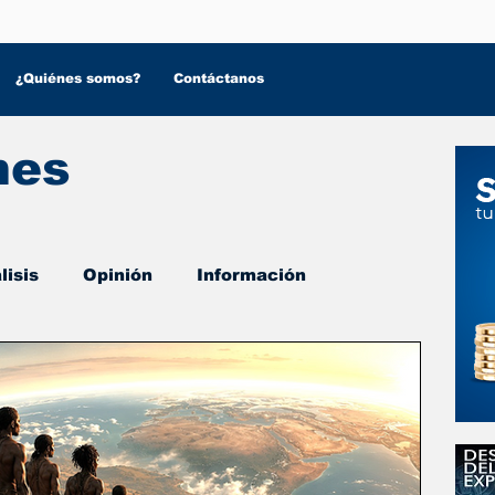
¿Quiénes somos?
Contáctanos
nes
lisis
Opinión
Información
 Salud