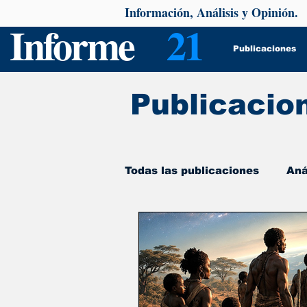
Información, Análisis y Opinión.
Informe
21
Publicaciones
Publicacio
Todas las publicaciones
Aná
De interés
Psicología y