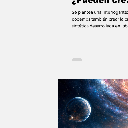
¿Pueden cre
Se plantea una interrogante
podemos también crear la pri
sintética desarrollada en la
ideas sobre la creación... ¿Podemos crear v
mayor aspiración de la inte
comienza a aparecer una po