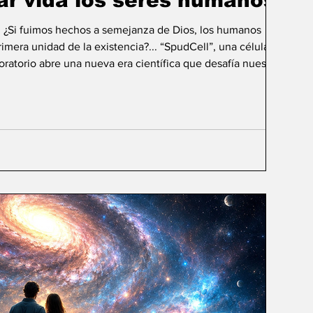
ar vida los seres humanos?
: ¿Si fuimos hechos a semejanza de Dios, los humanos
mera unidad de la existencia?... “SpudCell”, una célula
boratorio abre una nueva era científica que desafía nuestras
ida biológica? Durante siglos creímos que la
ligencia humana consistía en comprender la vida. Hoy
sibilidad todavía más desconcer