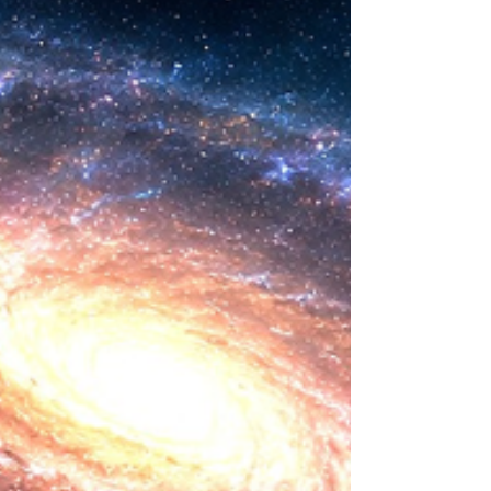
nueva era científica que desafía nuestras
ideas sobre la creación... ¿Podemos crear vida
biológica? Durante siglos creímos que la
mayor aspiración de la inteligencia humana
consistía en comprender la vida. Hoy
comienza a aparecer una posibilidad todavía
más desconcer