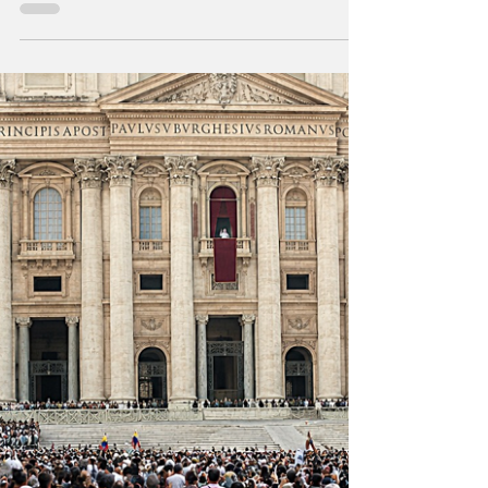
¿Vivir y convivir… o
dejar de existir?
Es la decisión vital que enfrenta la humanidad
desde sus inicios: ahora la cooperación de
todos es condición para sobrevivir en el siglo
21