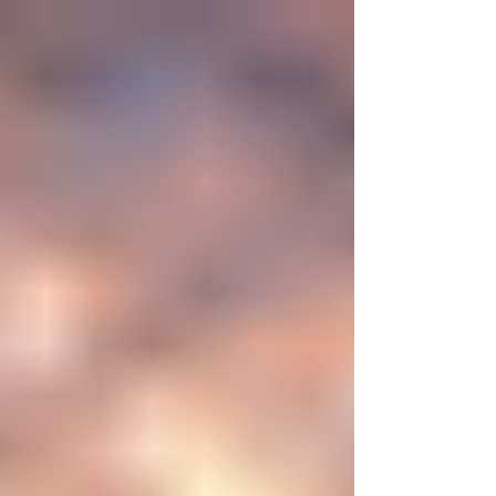
sintética desarrollada en laboratorio abre una
nueva era científica que desafía nuestras
ideas sobre la creación... ¿Podemos crear vida
biológica? Durante siglos creímos que la
mayor aspiración de la inteligencia humana
consistía en comprender la vida. Hoy
comienza a aparecer una posibilidad todavía
más desconcer