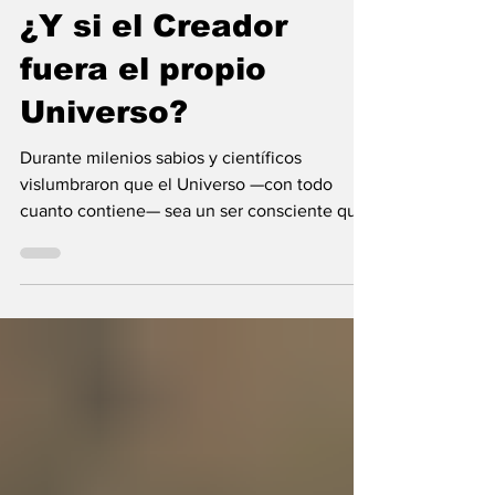
María Mercedes y Vladimir Gessen
9 jul
9 min de lectura
¿Y si el Creador
fuera el propio
Universo?
Durante milenios sabios y científicos
vislumbraron que el Universo —con todo
cuanto contiene— sea un ser consciente que
se creó a sí mismo