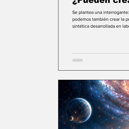
¿Pueden cre
Se plantea una interrogante
podemos también crear la pri
sintética desarrollada en la
ideas sobre la creación... ¿Podemos crear v
mayor aspiración de la inte
comienza a aparecer una po