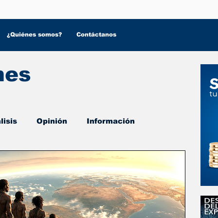
¿Quiénes somos?
Contáctanos
nes
lisis
Opinión
Información
 Salud