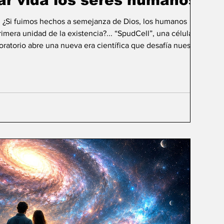
ar vida los seres humanos?
: ¿Si fuimos hechos a semejanza de Dios, los humanos
mera unidad de la existencia?... “SpudCell”, una célula
boratorio abre una nueva era científica que desafía nuestras
ida biológica? Durante siglos creímos que la
ligencia humana consistía en comprender la vida. Hoy
sibilidad todavía más desconcer