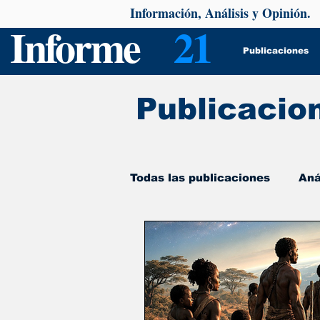
Información, Análisis y Opinión.
Informe
21
Publicaciones
Publicacio
Todas las publicaciones
Aná
De interés
Psicología y