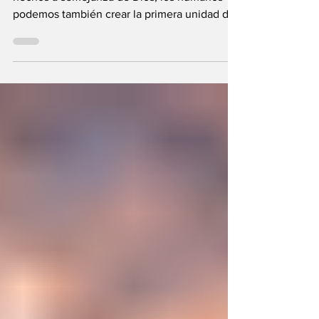
Se plantea una interrogante: ¿Si fuimos
hechos a semejanza de Dios, los humanos
podemos también crear la primera unidad de
la existencia?... “SpudCell”, una célula
sintética desarrollada en laboratorio abre una
nueva era científica que desafía nuestras
ideas sobre la creación... ¿Podemos crear vida
biológica? Durante siglos creímos que la
mayor aspiración de la inteligencia humana
consistía en comprender la vida. Hoy
comienza a aparecer una posibilidad todavía
más desconcer