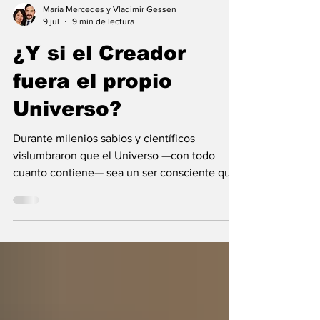
María Mercedes y Vladimir Gessen
9 jul
9 min de lectura
¿Y si el Creador
fuera el propio
Universo?
Durante milenios sabios y científicos
vislumbraron que el Universo —con todo
cuanto contiene— sea un ser consciente que
se creó a sí mismo