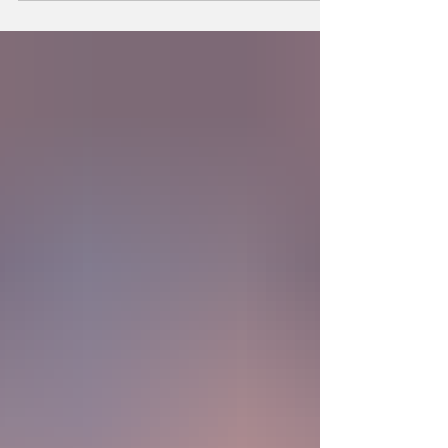
la existencia?... “SpudCell”, una célula
sintética desarrollada en laboratorio abre una
nueva era científica que desafía nuestras
ideas sobre la creación... ¿Podemos crear vida
biológica? Durante siglos creímos que la
mayor aspiración de la inteligencia humana
consistía en comprender la vida. Hoy
comienza a aparecer una posibilidad todavía
más desconcer