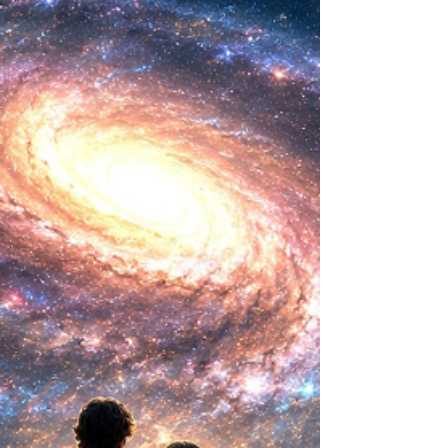
ideas sobre la creación... ¿Podemos crear vida
biológica? Durante siglos creímos que la
mayor aspiración de la inteligencia humana
consistía en comprender la vida. Hoy
comienza a aparecer una posibilidad todavía
más desconcer