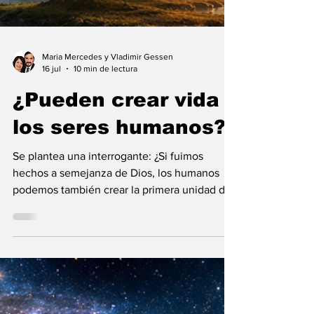
Maria Mercedes y Vladimir Gessen
16 jul
10 min de lectura
¿Pueden crear vida
los seres humanos?
Se plantea una interrogante: ¿Si fuimos
hechos a semejanza de Dios, los humanos
podemos también crear la primera unidad de
la existencia?... “SpudCell”, una célula
sintética desarrollada en laboratorio abre una
nueva era científica que desafía nuestras