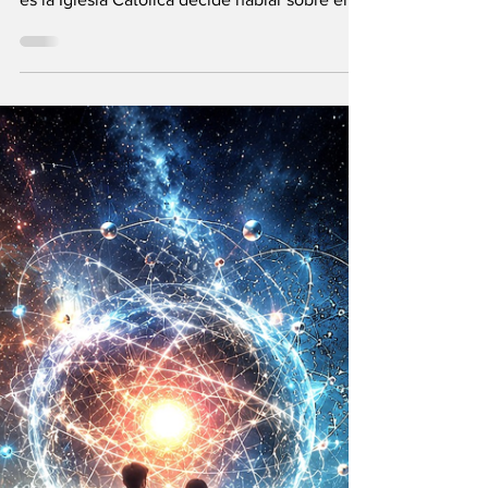
El Vaticano: la
Inteligencia
Artificial y el
Universo infinito
¿Qué acontece cuando una de las
instituciones religiosas más antiguas como lo
es la Iglesia Católica decide hablar sobre el
futuro?