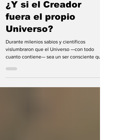
María Mercedes y Vladimir Gessen
9 jul
9 min de lectura
¿Y si el Creador
fuera el propio
Universo?
Durante milenios sabios y científicos
vislumbraron que el Universo —con todo
cuanto contiene— sea un ser consciente que
se creó a sí mismo