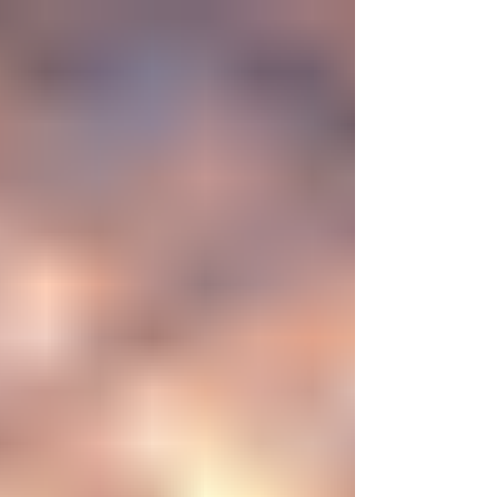
nueva era científica que desafía nuestras
ideas sobre la creación... ¿Podemos crear vida
biológica? Durante siglos creímos que la
mayor aspiración de la inteligencia humana
consistía en comprender la vida. Hoy
comienza a aparecer una posibilidad todavía
más desconcer