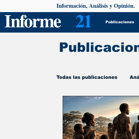
Información, Análisis y Opinión.
Informe
21
Publicaciones
Publicacio
Todas las publicaciones
Aná
De interés
Psicología y