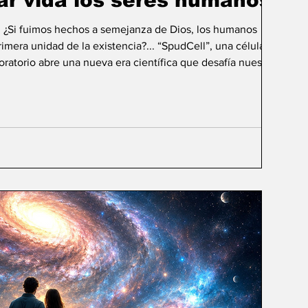
ar vida los seres humanos?
: ¿Si fuimos hechos a semejanza de Dios, los humanos
mera unidad de la existencia?... “SpudCell”, una célula
boratorio abre una nueva era científica que desafía nuestras
ida biológica? Durante siglos creímos que la
ligencia humana consistía en comprender la vida. Hoy
sibilidad todavía más desconcer