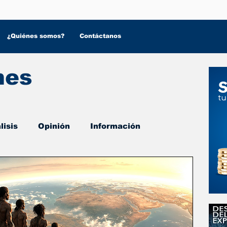
¿Quiénes somos?
Contáctanos
nes
lisis
Opinión
Información
 Salud