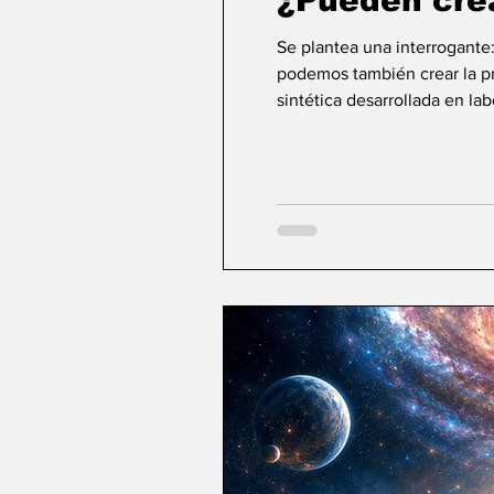
¿Pueden cre
Se plantea una interrogante
podemos también crear la pri
sintética desarrollada en la
ideas sobre la creación... ¿Podemos crear v
mayor aspiración de la inte
comienza a aparecer una po