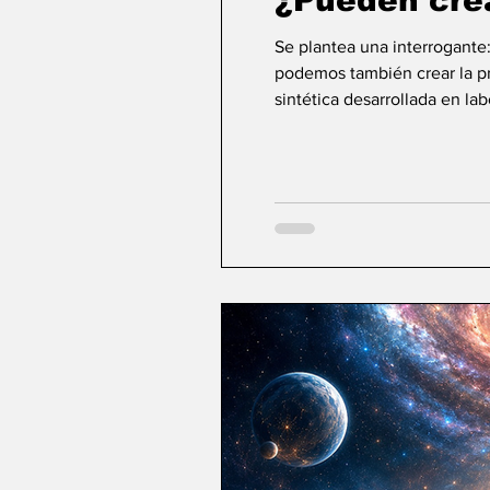
¿Pueden cre
Se plantea una interrogante
podemos también crear la pri
sintética desarrollada en la
ideas sobre la creación... ¿Podemos crear v
mayor aspiración de la inte
comienza a aparecer una po