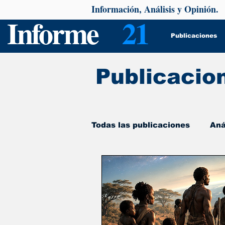
Información, Análisis y Opinión.
Informe
21
Publicaciones
Publicacio
Todas las publicaciones
Aná
De interés
Psicología y