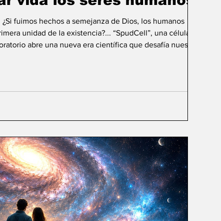
ar vida los seres humanos?
: ¿Si fuimos hechos a semejanza de Dios, los humanos
mera unidad de la existencia?... “SpudCell”, una célula
boratorio abre una nueva era científica que desafía nuestras
ida biológica? Durante siglos creímos que la
ligencia humana consistía en comprender la vida. Hoy
sibilidad todavía más desconcer