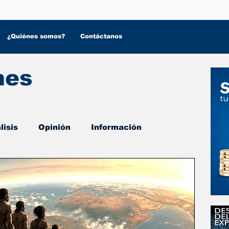
¿Quiénes somos?
Contáctanos
nes
lisis
Opinión
Información
 Salud