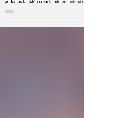
Se plantea una interrogante: ¿Si fuimos
hechos a semejanza de Dios, los humanos
podemos también crear la primera unidad de
la existencia?... “SpudCell”, una célula
sintética desarrollada en laboratorio abre una
nueva era científica que desafía nuestras
ideas sobre la creación... ¿Podemos crear vida
biológica? Durante siglos creímos que la
mayor aspiración de la inteligencia humana
consistía en comprender la vida. Hoy
comienza a aparecer una posibilidad todavía
más desconcer