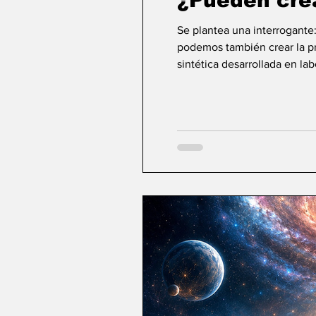
¿Pueden cre
Se plantea una interrogante
podemos también crear la pri
sintética desarrollada en la
ideas sobre la creación... ¿Podemos crear v
mayor aspiración de la inte
comienza a aparecer una po