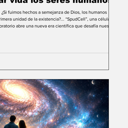
ar vida los seres humanos?
: ¿Si fuimos hechos a semejanza de Dios, los humanos
mera unidad de la existencia?... “SpudCell”, una célula
boratorio abre una nueva era científica que desafía nuestras
ida biológica? Durante siglos creímos que la
ligencia humana consistía en comprender la vida. Hoy
sibilidad todavía más desconcer