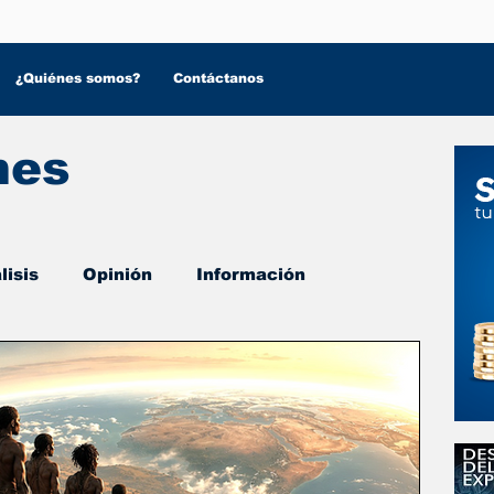
¿Quiénes somos?
Contáctanos
nes
lisis
Opinión
Información
 Salud