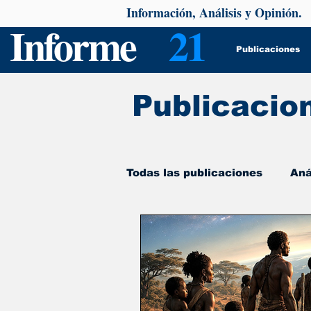
Información, Análisis y Opinión.
Informe
21
Publicaciones
Publicacio
Todas las publicaciones
Aná
De interés
Psicología y